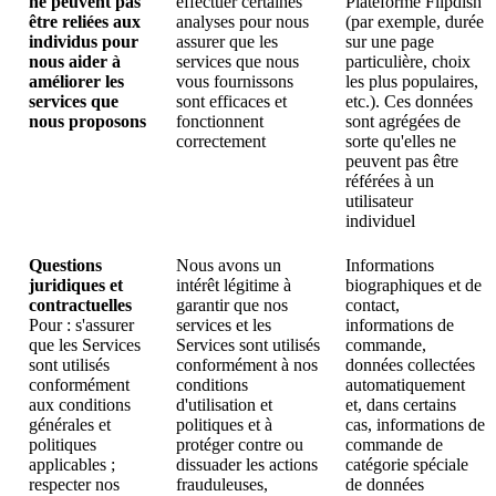
ne peuvent pas
effectuer certaines
Plateforme Flipdish
être reliées aux
analyses pour nous
(par exemple, durée
individus pour
assurer que les
sur une page
nous aider à
services que nous
particulière, choix
améliorer les
vous fournissons
les plus populaires,
services que
sont efficaces et
etc.). Ces données
nous proposons
fonctionnent
sont agrégées de
correctement
sorte qu'elles ne
peuvent pas être
référées à un
utilisateur
individuel
Questions
Nous avons un
Informations
juridiques et
intérêt légitime à
biographiques et de
contractuelles
garantir que nos
contact,
Pour : s'assurer
services et les
informations de
que les Services
Services sont utilisés
commande,
sont utilisés
conformément à nos
données collectées
conformément
conditions
automatiquement
aux conditions
d'utilisation et
et, dans certains
générales et
politiques et à
cas, informations de
politiques
protéger contre ou
commande de
applicables ;
dissuader les actions
catégorie spéciale
respecter nos
frauduleuses,
de données