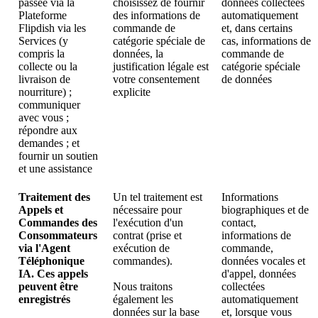
passée via la
choisissez de fournir
données collectées
Plateforme
des informations de
automatiquement
Flipdish via les
commande de
et, dans certains
Services (y
catégorie spéciale de
cas, informations de
compris la
données, la
commande de
collecte ou la
justification légale est
catégorie spéciale
livraison de
votre consentement
de données
nourriture) ;
explicite
communiquer
avec vous ;
répondre aux
demandes ; et
fournir un soutien
et une assistance
Traitement des
Un tel traitement est
Informations
Appels et
nécessaire pour
biographiques et de
Commandes des
l'exécution d'un
contact,
Consommateurs
contrat (prise et
informations de
via l'Agent
exécution de
commande,
Téléphonique
commandes).
données vocales et
IA. Ces appels
d'appel, données
peuvent être
Nous traitons
collectées
enregistrés
également les
automatiquement
données sur la base
et, lorsque vous